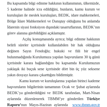
Bu kapsamda bilgi edinme hakkının kullanımının, ülkemizde,
5 kademe halinde icra edildiğini, bunların, kamu kurum ve
kuruluşları ile meslek kuruluşları, BEDK, idare mahkemeleri,
Bölge İdare Mahkemeleri ve Danıştay olduğunu bu anlamda
İdarenin siyasi fonksiyon dışındaki tasarruflarının, BEDK’nın
görev alanına girebildiğini açıklamıştır.
Açılış konuşmasında ayrıca; bilgi edinme hakkının
belirli süreler içerisinde kullanılabilen bir hak olduğuna
değinen Sayın Fendoğlu; hukuki ve fiili bir engel
bulunmadığında Kurulumuza yapılan başvuruların 30 iş günü
içerisinde karara bağlandığını bu kapsamda Kurulumuzun
yaklaşık iki buçuk sene içerisinde dört bin üç yüz seksene
yakın dosyayı karara çıkarttığını bildirmiştir.
Kamu kurum ve kuruluşlarına yapılan birinci kademe
başvuruların bilgilerinin tamamının Ocak ve Şubat aylarında
BEDK’ya gönderildiğini ve BEDK tarafından, Mart-Nisan
aylarında düzenlenerek TBMM’ye gönderilen
Türkiye
Raporu’
nun Mayıs-Haziran aylarında
www.tbmm.gov.tr