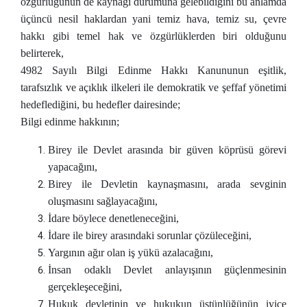
özgürlüğünün de kaynağı durumuna gelebildiğini bu anlamda
üçüncü nesil haklardan yani temiz hava, temiz su, çevre
hakkı gibi temel hak ve özgürlüklerden biri olduğunu
belirterek,
4982 Sayılı Bilgi Edinme Hakkı Kanununun eşitlik,
tarafsızlık ve açıklık ilkeleri ile demokratik ve şeffaf yönetimi
hedeflediğini, bu hedefler dairesinde;
Bilgi edinme hakkının;
Birey ile Devlet arasında bir güven köprüsü görevi
yapacağını,
Birey ile Devletin kaynaşmasını, arada sevginin
oluşmasını sağlayacağını,
İdare böylece denetleneceğini,
İdare ile birey arasındaki sorunlar çözüleceğini,
Yargının ağır olan iş yükü azalacağını,
İnsan odaklı Devlet anlayışının güçlenmesinin
gerçekleşeceğini,
Hukuk devletinin ve hukukun üstünlüğünün iyice