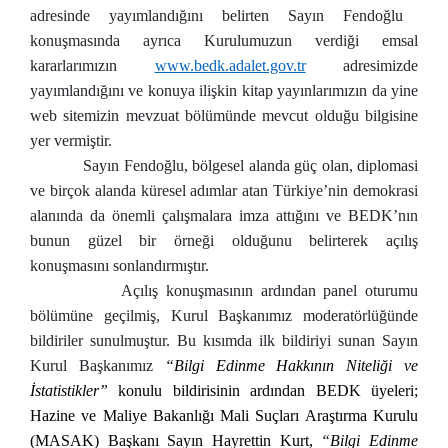
adresinde yayımlandığını belirten Sayın Fendoğlu
konuşmasında ayrıca Kurulumuzun verdiği emsal
kararlarımızın
www.bedk.adalet.gov.tr
adresimizde
yayımlandığını ve konuya ilişkin kitap yayınlarımızın da yine
web sitemizin mevzuat bölümünde mevcut olduğu bilgisine
yer vermiştir.
Sayın Fendoğlu, bölgesel alanda güç olan, diplomasi
ve birçok alanda küresel adımlar atan Türkiye’nin demokrasi
alanında da önemli çalışmalara imza attığını ve BEDK’nın
bunun güzel bir örneği olduğunu belirterek açılış
konuşmasını sonlandırmıştır.
Açılış konuşmasının ardından panel oturumu
bölümüne geçilmiş, Kurul Başkanımız moderatörlüğünde
bildiriler sunulmuştur. Bu kısımda ilk bildiriyi sunan Sayın
Kurul Başkanımız
“Bilgi Edinme Hakkının Niteliği ve
İstatistikler”
konulu bildirisinin ardından BEDK üyeleri;
Hazine ve Maliye Bakanlığı Mali Suçları Araştırma Kurulu
(MASAK) Başkanı Sayın Hayrettin Kurt,
“Bilgi Edinme