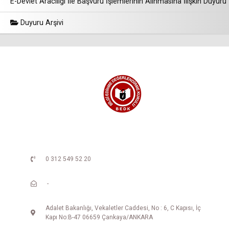
E-Devlet Aracılığı İle Başvuru İşlemlerinin Alınmasına İlişkin Duyuru
Duyuru Arşivi
0 312 549 52 20
-
Adalet Bakanlığı, Vekaletler Caddesi, No : 6, C Kapısı, İç
Kapı No:B-47 06659 Çankaya/ANKARA